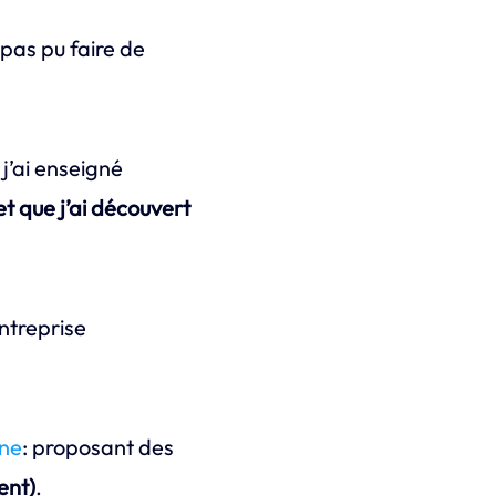
i pas pu faire de
 j’ai enseigné
 et que j’ai découvert
entreprise
nne
: proposant des
ent)
.