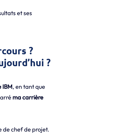
ultats et ses
rcours ?
ujourd’hui ?
e IBM
, en tant que
marré
ma carrière
 de chef de projet.