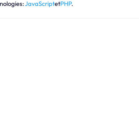
nologies:
JavaScript
et
PHP
.