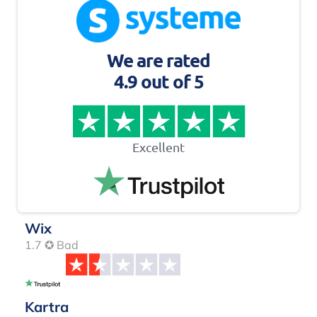
fiyatlandırma yapıları oluşturma erişimini içerir.
Ayrıca, satış ortaklığı satışları oluşturmak için ihtiyaç
duyabileceğiniz her türlü ek kaynağı ve potansiyel
We are rated
müşteri mıknatıslarını da sunuyoruz.
4.9 out of 5
Excellent
Wix
1.7 ✪ Bad
Kartra