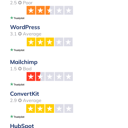
2.5 ✪ Poor
WordPress
3.1 ✪ Average
Mailchimp
1.5 ✪ Bad
ConvertKit
2.9 ✪ Average
HubSpot