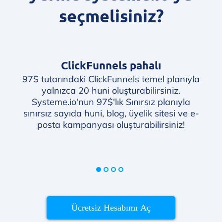
seçmelisiniz?
ClickFunnels pahalı
Cli
97$ tutarındaki ClickFunnels temel planıyla
ürü
yalnızca 20 huni oluşturabilirsiniz.
g
Systeme.io'nun 97$'lık Sınırsız planıyla
t
sınırsız sayıda huni, blog, üyelik sitesi ve e-
ola
posta kampanyası oluşturabilirsiniz!
Ücretsiz Hesabımı Aç