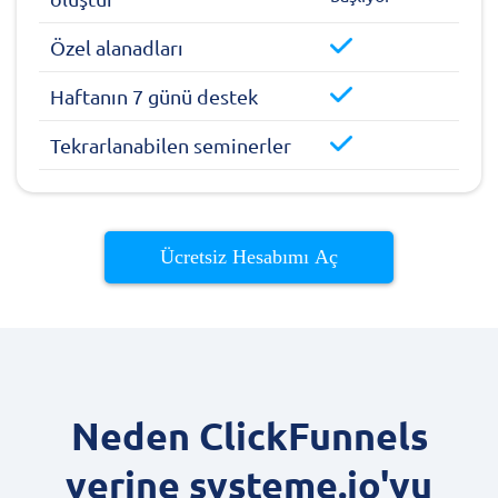
Özel alanadları
Haftanın 7 günü destek
Tekrarlanabilen seminerler
Ücretsiz Hesabımı Aç
Neden ClickFunnels
yerine systeme.io'yu