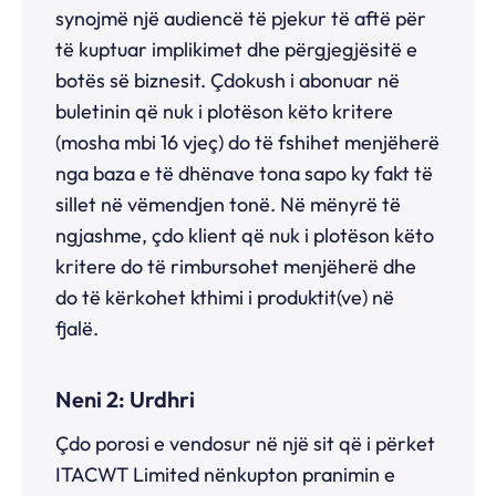
synojmë një audiencë të pjekur të aftë për
të kuptuar implikimet dhe përgjegjësitë e
botës së biznesit. Çdokush i abonuar në
buletinin që nuk i plotëson këto kritere
(mosha mbi 16 vjeç) do të fshihet menjëherë
nga baza e të dhënave tona sapo ky fakt të
sillet në vëmendjen tonë. Në mënyrë të
ngjashme, çdo klient që nuk i plotëson këto
kritere do të rimbursohet menjëherë dhe
do të kërkohet kthimi i produktit(ve) në
fjalë.
Neni 2: Urdhri
Çdo porosi e vendosur në një sit që i përket
ITACWT Limited nënkupton pranimin e