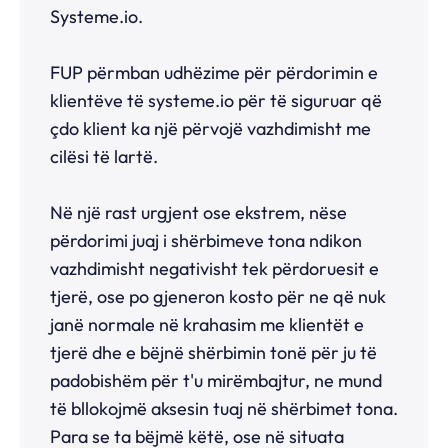
Systeme.io.
FUP përmban udhëzime për përdorimin e
klientëve të
systeme.io
për të siguruar që
çdo klient ka një përvojë vazhdimisht me
cilësi të lartë.
Në një rast urgjent ose ekstrem, nëse
përdorimi juaj i shërbimeve tona ndikon
vazhdimisht negativisht tek përdoruesit e
tjerë, ose po gjeneron kosto për ne që nuk
janë normale në krahasim me klientët e
tjerë dhe e bëjnë shërbimin tonë për ju të
padobishëm për t'u mirëmbajtur, ne mund
të bllokojmë aksesin tuaj në shërbimet tona.
Para se ta bëjmë këtë, ose në situata