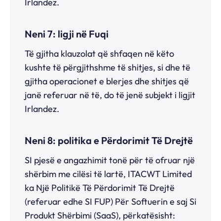
Irlandez.
Neni 7: ligji në Fuqi
Të gjitha klauzolat që shfaqen në këto
kushte të përgjithshme të shitjes, si dhe të
gjitha operacionet e blerjes dhe shitjes që
janë referuar në të, do të jenë subjekt i ligjit
Irlandez.
Neni 8: politika e Përdorimit Të Drejtë
SI pjesë e angazhimit tonë për të ofruar një
shërbim me cilësi të lartë, ITACWT Limited
ka Një Politikë Të Përdorimit Të Drejtë
(referuar edhe SI FUP) Për Softuerin e saj Si
Produkt Shërbimi (SaaS), përkatësisht: