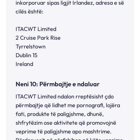
inkorporuar sipas ligjit Irlandez, adresa e së
cilës është:
ITACWT Limited
2 Cruise Park Rise
Tyrrelstown
Dublin 15
Ireland
Neni 10: Përmbajtje e ndaluar
ITACWT Limited ndalon rreptësisht çdo
përmbajtje që lidhet me pornografi, lojëra
fati, produkte të paligjshme, dhunë,
shfrytëzim ose aktivitete që promovojnë
veprime të paligjshme apo mashtrime.