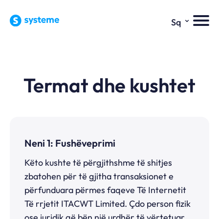
⌄
Sq
Termat dhe kushtet
Neni 1: Fushëveprimi
Këto kushte të përgjithshme të shitjes
zbatohen për të gjitha transaksionet e
përfunduara përmes faqeve Të Internetit
Të rrjetit ITACWT Limited. Çdo person fizik
ose juridik që bën një urdhër të vërtetuar