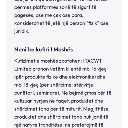
përmes platformës sonë të sigurt të
pagesës, ose me çek ose para,
konsiderohet të jetë një person "fizik" ose
juridik.
Neni 1a: kufiri I Moshës
Kufizimet e moshës zbatohen: ITACWT
Limited pranon vetëm klientë mbi 16 vjeç
(për produkte fizike dhe elektronike) dhe
mbi 18 vjeç (për shërbime: stërvitje,
punëtori, seminare). Ne bëjmë çmos për të
kufizuar hyrjen në faqet, produktet dhe
shërbimet tona për të miturit. Megjithëse
produktet dhe shërbimet tona nuk janë të
një natyre tronditëse, ne preferojmë të