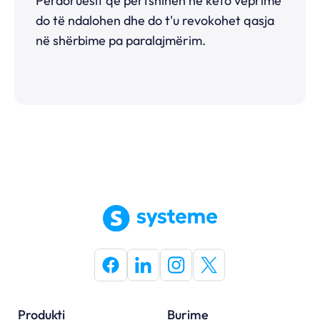
Përdoruesit që përfshihen në këto veprime
do të ndalohen dhe do t'u revokohet qasja
në shërbime pa paralajmërim.
Produkti
Burime