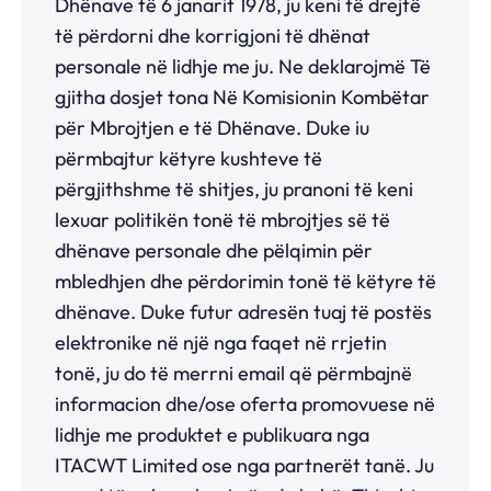
Dhënave të 6 janarit 1978, ju keni të drejtë
të përdorni dhe korrigjoni të dhënat
personale në lidhje me ju. Ne deklarojmë Të
gjitha dosjet tona Në Komisionin Kombëtar
për Mbrojtjen e të Dhënave. Duke iu
përmbajtur këtyre kushteve të
përgjithshme të shitjes, ju pranoni të keni
lexuar politikën tonë të mbrojtjes së të
dhënave personale dhe pëlqimin për
mbledhjen dhe përdorimin tonë të këtyre të
dhënave. Duke futur adresën tuaj të postës
elektronike në një nga faqet në rrjetin
tonë, ju do të merrni email që përmbajnë
informacion dhe/ose oferta promovuese në
lidhje me produktet e publikuara nga
ITACWT Limited ose nga partnerët tanë. Ju