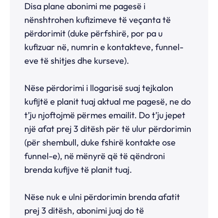
Disa plane abonimi me pagesë i
nënshtrohen kufizimeve të veçanta të
përdorimit (duke përfshirë, por pa u
kufizuar në, numrin e kontakteve, funnel-
eve të shitjes dhe kurseve).
Nëse përdorimi i llogarisë suaj tejkalon
kufijtë e planit tuaj aktual me pagesë, ne do
t’ju njoftojmë përmes emailit. Do t’ju jepet
një afat prej 3 ditësh për të ulur përdorimin
(për shembull, duke fshirë kontakte ose
funnel-e), në mënyrë që të qëndroni
brenda kufijve të planit tuaj.
Nëse nuk e ulni përdorimin brenda afatit
prej 3 ditësh, abonimi juaj do të