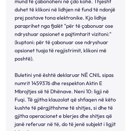
mund të çabonoheni në çdo kohë. Thjesht
duhet të klikoni në lidhjen në fund të ndonjë
prej postave tona elektronike. Kjo lidhje
paraprihet nga fjalët "për të çabonuar ose
ndryshuar opsionet e pajtimtarit vizitoni:"
(kuptoni: për të çabonuar ose ndryshuar
opsionet tuaja të regjistrimit, klikoni më
poshtë).
Buletini ynë është deklaruar NË CNIL sipas
numrit 1459376 dhe respekton Aktin E
Mbrojtjes së të Dhënave. Neni 10: ligji në
Fuqi. Të gjitha klauzolat që shfaqen në këto
kushte të përgjithshme të shitjes, si dhe të
gjitha operacionet e blerjes dhe shitjes që
janë referuar në të, do të jenë subjekt i ligjit