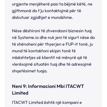
urgjente menjëherë pasi ta bëjmë këtë, ne
gjithmonë do t'ju kontaktojmë për të
diskutuar zgjidhjet e mundshme.
Nëse dëshironi të zhvendosni biznesin tuaj
në
Systeme.io
dhe nuk jeni të sigurt nëse do
të shënoheni për thyerjen e FUP-it tonë, ju
mund të kontaktoni ekipin tonë të
mbështetjes së klientit në mënyrë që të
vlerësojmë situatën tuaj dhe të adresojmë
shqetësimet tuaja.
Neni 9: Informacioni Mbi ITACWT
Limited
ITACWT Limited është një kompani e