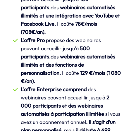
participants
,des
webinaires automatisés
illimités
et
une intégration avec YouTube et
Facebook Live.
Il coûte
78€/mois
(708€/an).
L'offre Pro
propose des webinaires
pouvant accueillir jusqu'à
500
participants
,des
webinaires automatisés
illimités
et
des fonctions de
personnalisation.
Il coûte
129 €/mois (1 080
€/an).
L'offre Enterprise comprend
des
webinaires pouvant accueillir jusqu'à
2
000 participants
et
des webinaires
automatisés à participation illimitée
si vous
avez un abonnement annuel
. Il s'agit d'un
plan personnalisé
, mais
il débute à 499