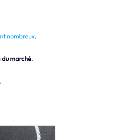
sont nombreux
.
s du marché
.
.