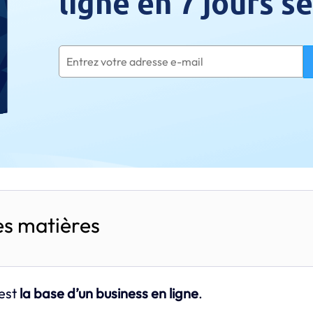
ligne en 7 jours 
es matières
 est
la base d’un business en ligne
.