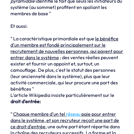
pyramidale
identifie le fait que seuls les initiateurs du
système (au sommet) profitent en spoliant les
membres de base "
Et aussi:
" La caractéristique primordiale est que
le bénéfice
d'un membre est fondé principalement sur le
recrutement de nouvelles personnes, qui payent pour
entrer dans le système
; des ventes réelles peuvent
exister et fournir un appoint et, surtout, un
camouflage. De plus, c'est le statut des personnes
(leur ancienneté dans le système), plus que leur
activité commerciale, qui leur procure une part des
bénéfices "
L'article Wikipedia insiste particulièrement sur le
droit d'entrée:
"
Chaque membre d'un tel
réseau
paie pour entrer
dans le système, et son recruteur reçoit une part de
ce droit d'entrée,
une autre part étant répartie dans
la chaîne des recruteurs successifs. La forme et la