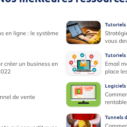
Tutoriels
s en ligne : le système
Stratégi
vous dev
Tutoriels
r créer un business en
Email ma
 2022
place le
Logiciels
Comment
nnel de vente
rentable
Tunnels 
Comment