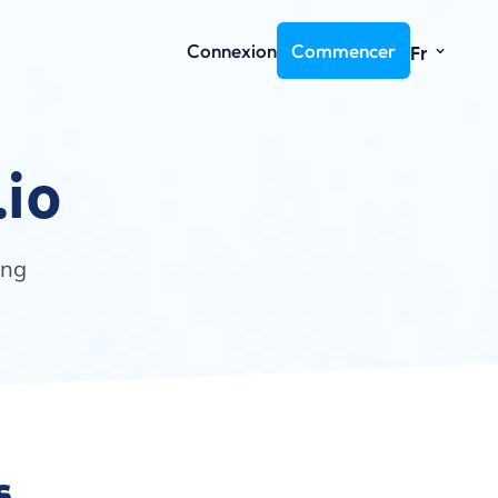
⌄
Connexion
Commencer
Fr
.io
ing
s