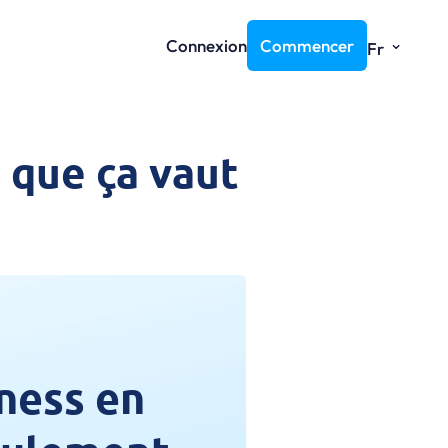
⌄
Connexion
Commencer
Fr
e que ça vaut
ness en