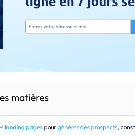
ligne en 7 jours 
es matières
es landing pages
pour
générer des prospects
, cons